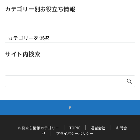
カテゴリー別お役立ち情報
カ
テ
ゴ
サイト内検索
リ
ー
別
お
役
立
ち
情
報
お役立ち情報カテゴリー
TOPIC
運営会社
お問合
せ
プライバシーポリシー