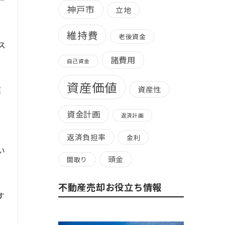
神戸市
立地
維持費
老後資金
ス
諸費用
自己資金
資産価値
運
資産性
資金計画
返済計画
返済負担率
金利
い
頭金
間取り
不動産売却お役立ち情報
す