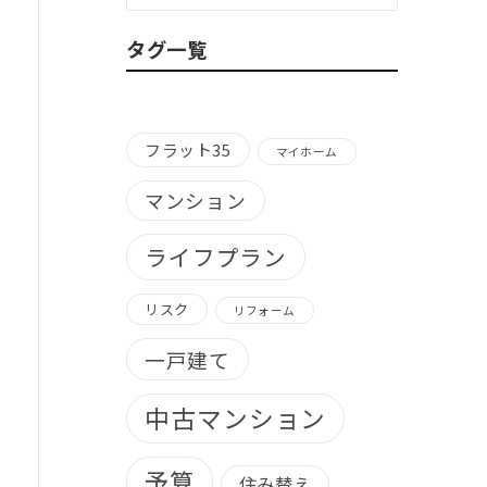
ゴ
リ
タグ一覧
ー
別）
フラット35
マイホーム
マンション
ライフプラン
リスク
リフォーム
一戸建て
中古マンション
予算
住み替え