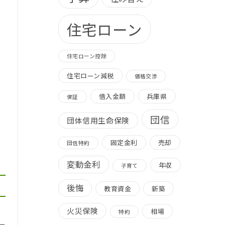
住宅ローン
住宅ローン控除
住宅ローン減税
価格交渉
借入金額
兵庫県
保証
団信
団体信用生命保険
固定金利
売却
団信特約
変動金利
年収
子育て
後悔
教育資金
新築
火災保険
相場
特約
ー