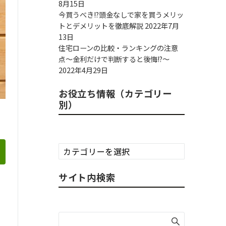
8月15日
今買うべき!?頭金なしで家を買うメリッ
トとデメリットを徹底解説
2022年7月
13日
住宅ローンの比較・ランキングの注意
点～金利だけで判断すると後悔!?～
2022年4月29日
お役立ち情報（カテゴリー
別）
お
役
立
サイト内検索
ち
情
報
（カ
テ